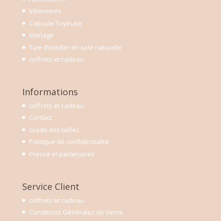
Vêtements
Capsule Soyeuse
Mariage
Taie d’oreiller en soie naturelle
coffrets et cadeau
Informations
coffrets et cadeau
Contact
Guide des tailles
Politique de confidentialité
Presse et partenaires
Service Client
coffrets et cadeau
Conditions Générales de Vente