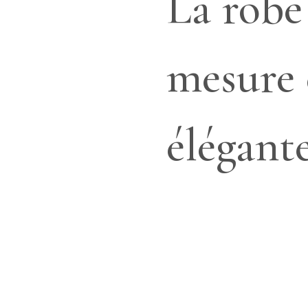
La robe
mesure 
élégant